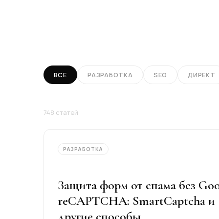
ВСЕ
РАЗРАБОТКА
SEO
ДИРЕКТ
748
статей
РАЗРАБОТКА
Защита форм от спама без Goo
reCAPTCHA: SmartCaptcha и
другие способы