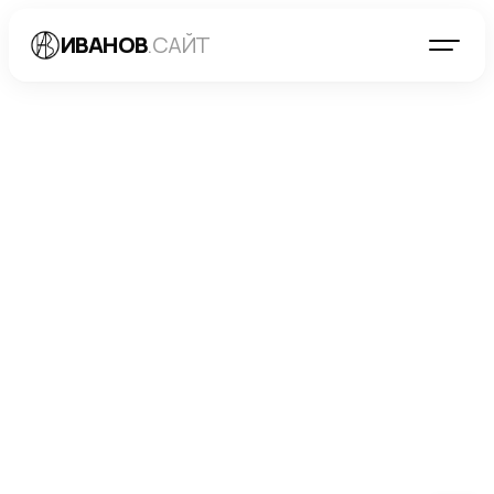
ИВАНОВ
.САЙТ
БЛОГ
→
РАЗРАБОТКА