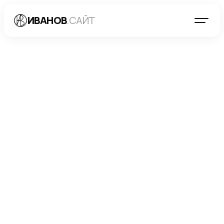
ИВАНОВ
.САЙТ
БЛОГ
→
РАЗРАБОТКА