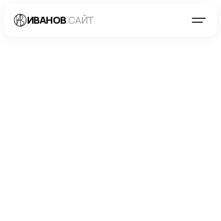
ИВАНОВ
.САЙТ
БЛОГ
→
РАЗРАБОТКА