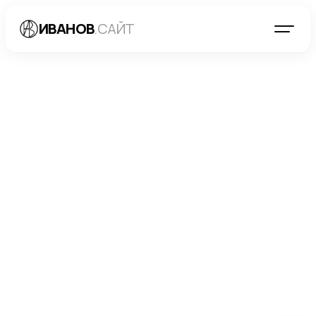
ИВАНОВ
.САЙТ
БЛОГ
→
SEO