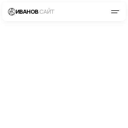
ИВАНОВ
.САЙТ
БЛОГ
→
РАЗРАБОТКА