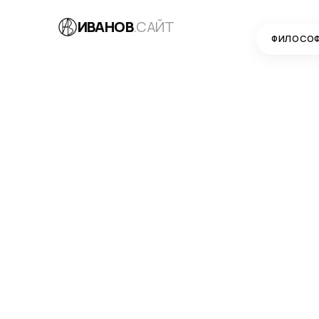
ИВАНОВ
.САЙТ
ФИЛОСО
БЛОГ
→
РАЗРАБОТКА