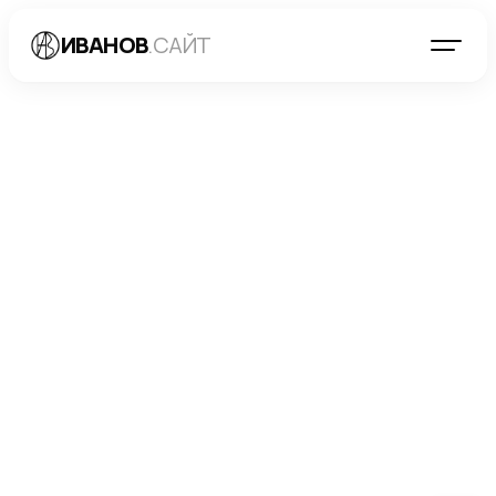
ИВАНОВ
.САЙТ
БЛОГ
→
РАЗРАБОТКА