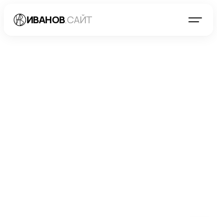
ИВАНОВ
.САЙТ
БЛОГ
→
РАЗРАБОТКА