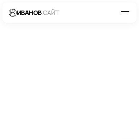
ИВАНОВ
.САЙТ
БЛОГ
→
РАЗРАБОТКА