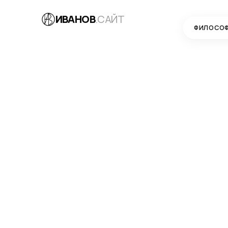
ИВАНОВ
.САЙТ
ФИЛОСО
БЛОГ
→
РАЗРАБОТКА