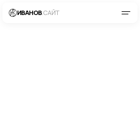
ИВАНОВ
.САЙТ
БЛОГ
→
РАЗРАБОТКА