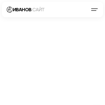
ИВАНОВ
.САЙТ
БЛОГ
→
РАЗРАБОТКА