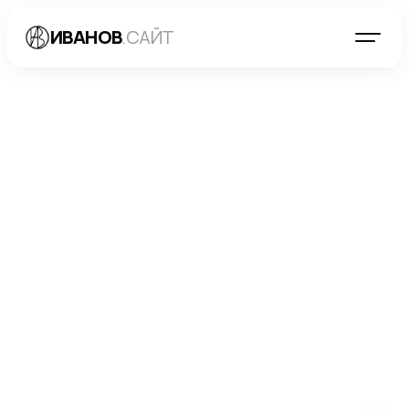
ИВАНОВ
.САЙТ
БЛОГ
→
РАЗРАБОТКА