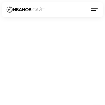
ИВАНОВ
.САЙТ
БЛОГ
→
РАЗРАБОТКА