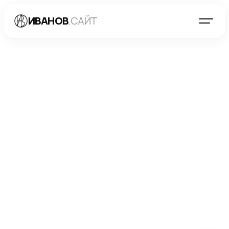
ИВАНОВ
.САЙТ
БЛОГ
→
РАЗРАБОТКА