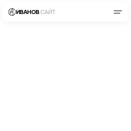
ИВАНОВ
.САЙТ
БЛОГ
→
SEO