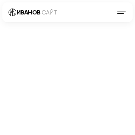
ИВАНОВ
.САЙТ
БЛОГ
→
РАЗРАБОТКА