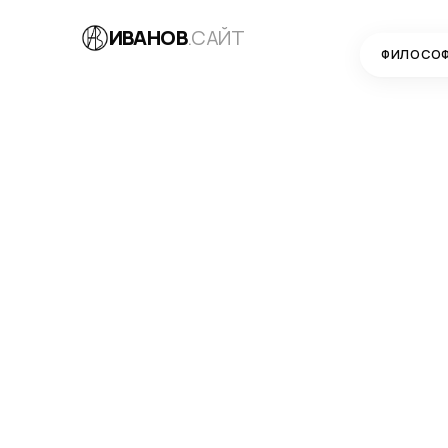
ИВАНОВ
.САЙТ
ФИЛОСО
БЛОГ
→
РАЗРАБОТКА