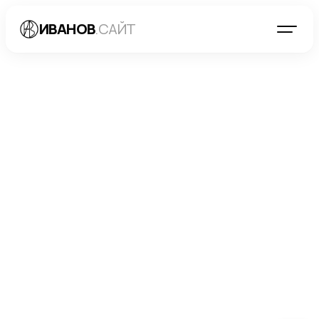
ИВАНОВ
.САЙТ
БЛОГ
→
РАЗРАБОТКА