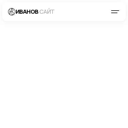
ИВАНОВ
.САЙТ
БЛОГ
→
SEO