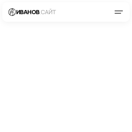
ИВАНОВ
.САЙТ
БЛОГ
→
РАЗРАБОТКА