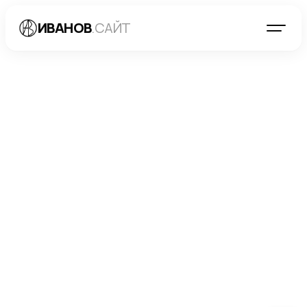
ИВАНОВ
.САЙТ
БЛОГ
→
РАЗРАБОТКА