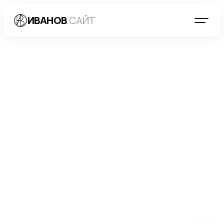
ИВАНОВ
.САЙТ
БЛОГ
→
РАЗРАБОТКА