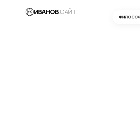
ИВАНОВ
.САЙТ
ФИЛОСО
БЛОГ
→
РАЗРАБОТКА