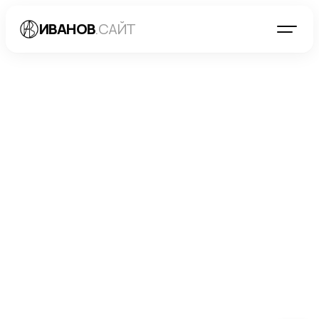
ИВАНОВ
.САЙТ
БЛОГ
→
РАЗРАБОТКА