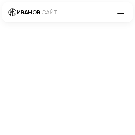
ИВАНОВ
.САЙТ
БЛОГ
→
РАЗРАБОТКА