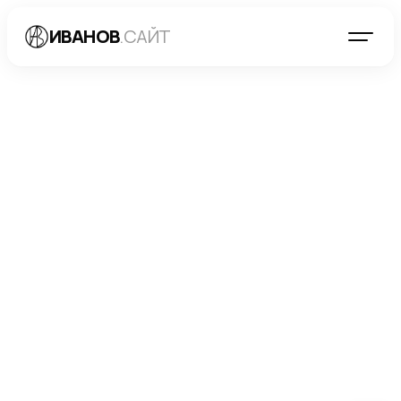
ИВАНОВ
.САЙТ
БЛОГ
→
РАЗРАБОТКА