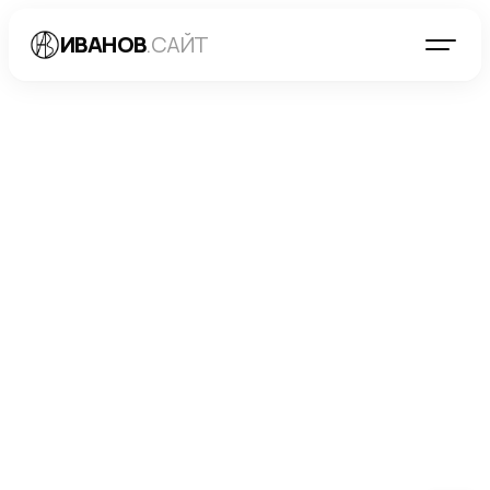
ИВАНОВ
.САЙТ
БЛОГ
→
РАЗРАБОТКА