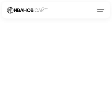
ИВАНОВ
.САЙТ
БЛОГ
→
SEO