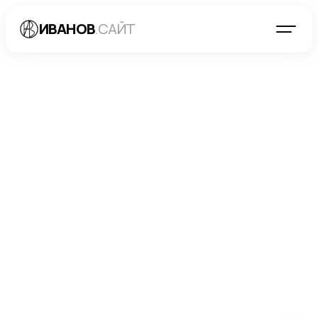
ИВАНОВ
.САЙТ
БЛОГ
→
SEO