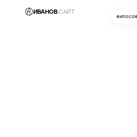
ИВАНОВ
.САЙТ
ФИЛОСО
БЛОГ
→
РАЗРАБОТКА