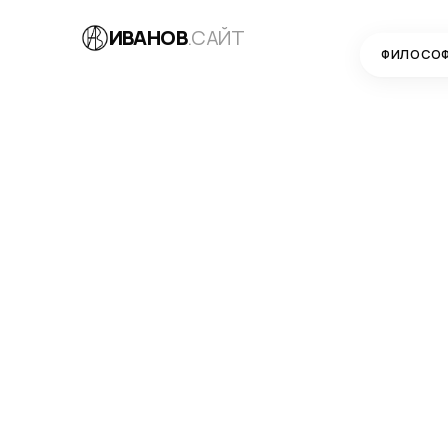
ИВАНОВ
.САЙТ
ФИЛОСО
БЛОГ
→
РАЗРАБОТКА