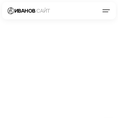
ИВАНОВ
.САЙТ
БЛОГ
→
РАЗРАБОТКА