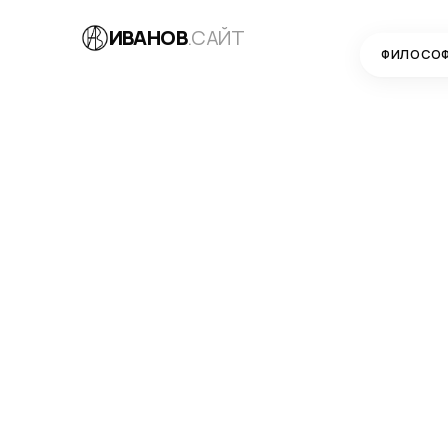
ИВАНОВ
.САЙТ
ФИЛОСО
БЛОГ
→
РАЗРАБОТКА