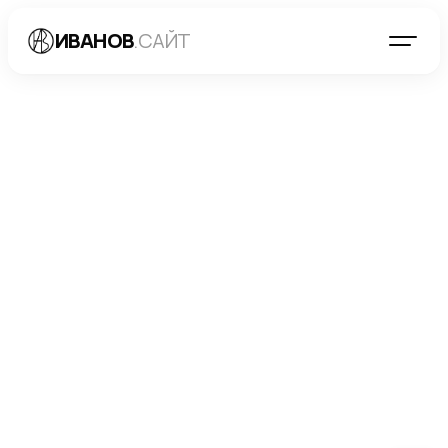
ИВАНОВ
.САЙТ
БЛОГ
→
РАЗРАБОТКА