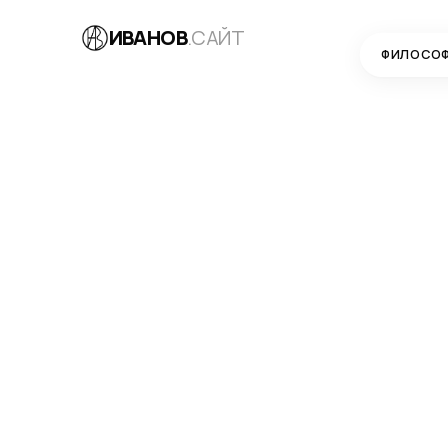
ИВАНОВ
.САЙТ
ФИЛОСО
БЛОГ
→
РАЗРАБОТКА