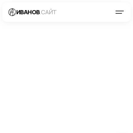
ИВАНОВ
.САЙТ
БЛОГ
→
РАЗРАБОТКА