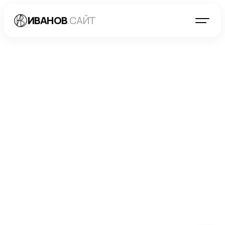
ИВАНОВ
.САЙТ
БЛОГ
→
РАЗРАБОТКА