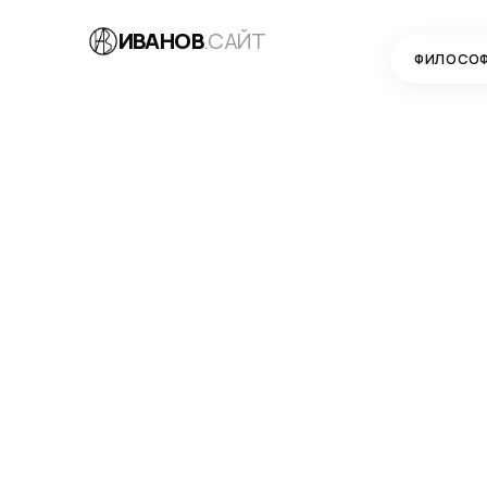
ИВАНОВ
.САЙТ
ФИЛОСО
БЛОГ
→
РАЗРАБОТКА