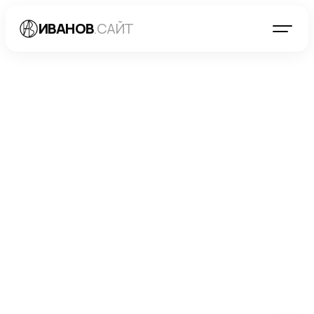
ИВАНОВ
.САЙТ
БЛОГ
→
РАЗРАБОТКА