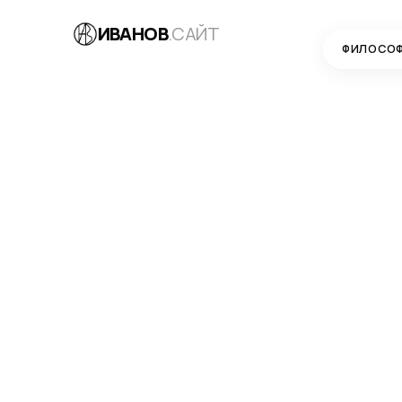
ИВАНОВ
.САЙТ
ФИЛОСО
БЛОГ
→
РАЗРАБОТКА