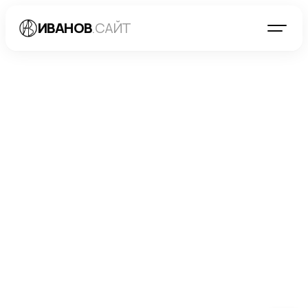
ИВАНОВ
.САЙТ
БЛОГ
→
РАЗРАБОТКА