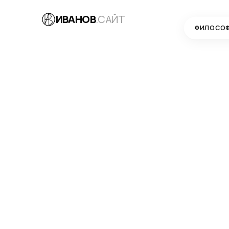
ИВАНОВ
.САЙТ
ФИЛОСО
КЕЙСЫ
→
АКВАТРЕЙД