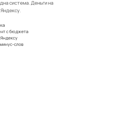
дна система. Деньги на
 Яндексу.
ека
ент с бюджета
 Яндексу
 минус-слов