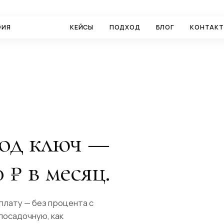
ФИЯ
УСЛУГИ
КЕЙСЫ
ПОДХОД
БЛОГ
КОНТАК
под ключ —
 ₽ в месяц.
плату — без процента с
посадочную, как